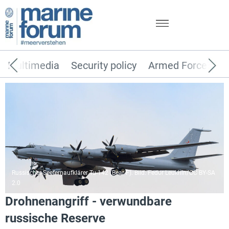
Multimedia
Security policy
Armed Forces
Russischer-Seefernaufklärer Tu-142 (Bear-F). Bild: Fedor Leukhin/CC BY-SA
2.0
Drohnenangriff - verwundbare
russische Reserve