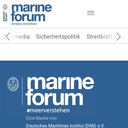
Multimedia
Sicherheitspolitik
Streitkräfte
T
Eine Marke von
Deutsches Maritimes Institut (DMI) e.V.