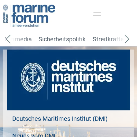
Multimedia
Sicherheitspolitik
Streitkräfte
T
Deutsches Maritimes Institut (DMI)
Neues vom DMI