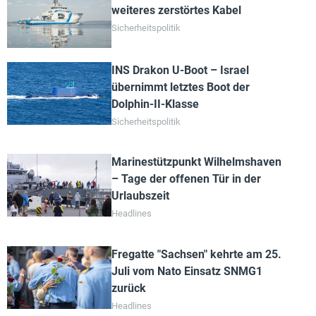
weiteres zerstörtes Kabel
Sicherheitspolitik
INS Drakon U-Boot – Israel
übernimmt letztes Boot der
Dolphin-II-Klasse
Sicherheitspolitik
Marinestützpunkt Wilhelmshaven
– Tage der offenen Tür in der
Urlaubszeit
Headlines
Fregatte "Sachsen" kehrte am 25.
Juli vom Nato Einsatz SNMG1
zurück
Headlines