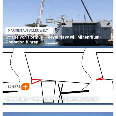
MARINEN AUS ALLER WELT
Straße von Hormus – Royal Navy will Minenräum-
Operation führen
SCHIFFBAU
Stern Flaps – Potenzial für die Deutsche Marine?