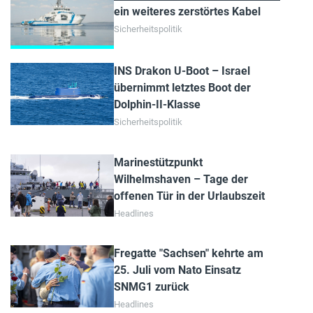
ein weiteres zerstörtes Kabel
Sicherheitspolitik
INS Drakon U-Boot – Israel
übernimmt letztes Boot der
Dolphin-II-Klasse
Sicherheitspolitik
Marinestützpunkt
Wilhelmshaven – Tage der
offenen Tür in der Urlaubszeit
Headlines
Fregatte "Sachsen" kehrte am
25. Juli vom Nato Einsatz
SNMG1 zurück
Headlines