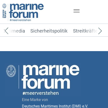
Multimedia
Sicherheitspolitik
Streitkräfte
T
Eine Marke von
Deutsches Maritimes Institut (DMI) e.V.