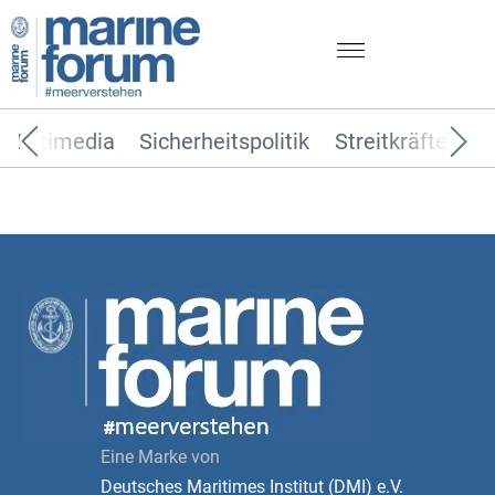
Multimedia
Sicherheitspolitik
Streitkräfte
T
Eine Marke von
Deutsches Maritimes Institut (DMI) e.V.