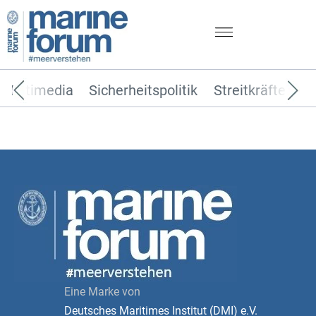
Multimedia
Sicherheitspolitik
Streitkräfte
T
Eine Marke von
Deutsches Maritimes Institut (DMI) e.V.