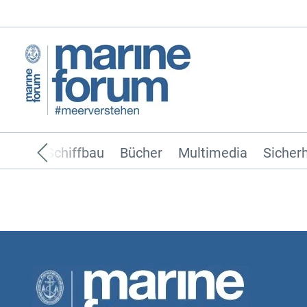
ffahrt
Schiffbau
Bücher
Multimedia
Sicherh