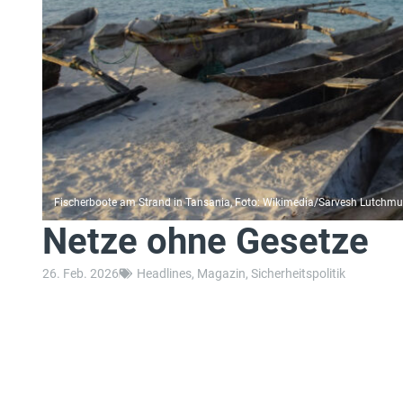
Fischerboote am Strand in Tansania, Foto: Wikimedia/Sarvesh Lutchm
Netze ohne Gesetze
26. Feb. 2026
Headlines
,
Magazin
,
Sicherheitspolitik