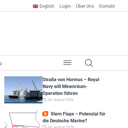
English
Login
Über Uns
Kontakt
aus aller Welt
Straße von Hormus – Royal
Navy will Minenräum-
Operation führen
06. August 2026
Stern Flaps – Potenzial für
die Deutsche Marine?
06. August 2026