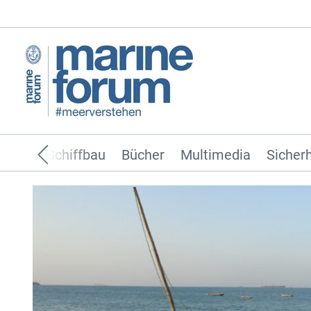
ffahrt
Schiffbau
Bücher
Multimedia
Sicherh