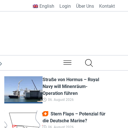
English
Login
Über Uns
Kontakt
aus aller Welt
Straße von Hormus – Royal
Navy will Minenräum-
Operation führen
06. August 2026
Stern Flaps – Potenzial für
die Deutsche Marine?
06. August 2026