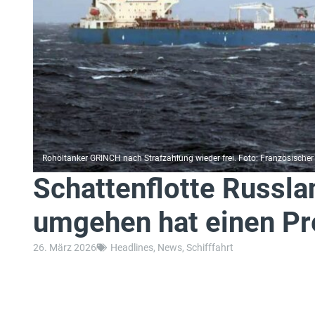
Rohöltanker GRINCH nach Strafzahlung wieder frei. Foto: Französischer
Schattenflotte Russl
umgehen hat einen Pr
26. März 2026
Headlines
,
News
,
Schifffahrt