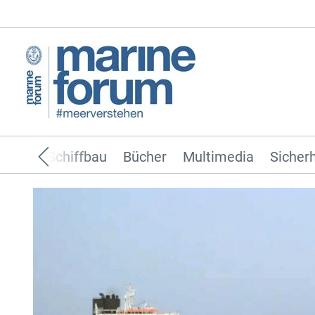
ffahrt
Schiffbau
Bücher
Multimedia
Sicherh