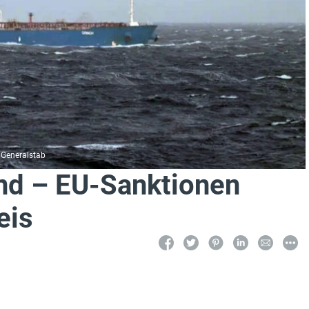
 Generalstab
and – EU-Sanktionen
eis