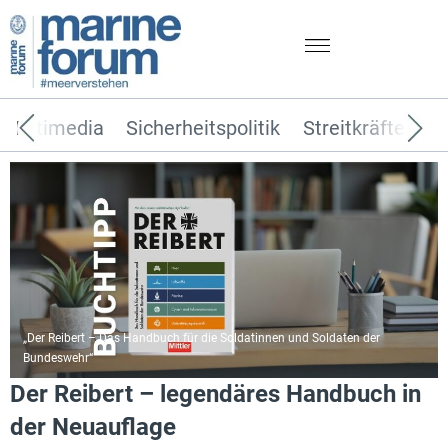
Multimedia
Sicherheitspolitik
Streitkräfte
T
„Der Reibert – Das Handbuch für die Soldatinnen und Soldaten der
Bundeswehr“
Der Reibert – legendäres Handbuch in
der Neuauflage