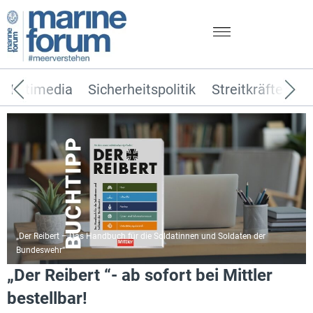
Multimedia
Sicherheitspolitik
Streitkräfte
T
„Der Reibert – Das Handbuch für die Soldatinnen und Soldaten der
Bundeswehr“
„Der Reibert “- ab sofort bei Mittler
bestellbar!