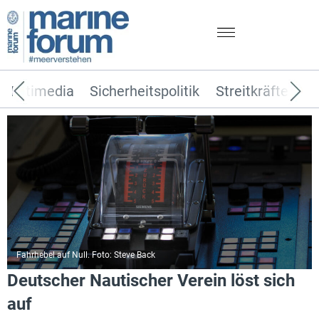
Multimedia
Sicherheitspolitik
Streitkräfte
T
Fahrhebel auf Null. Foto: Steve Back
Deutscher Nautischer Verein löst sich
auf