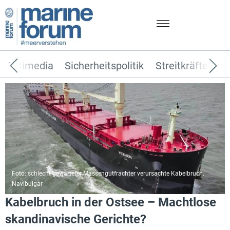
Multimedia
Sicherheitspolitik
Streitkräfte
T
Foto: schlecht gewarteter Massengutfrachter verursachte Kabelbruch.
Navibulgar
Kabelbruch in der Ostsee – Machtlose
skandinavische Gerichte?