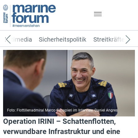
Multimedia
Sicherheitspolitik
Streitkräfte
T
Foto: Flottillenadmiral Marco Casapieri im Interview. Daniel Angres
Operation IRINI – Schattenflotten,
verwundbare Infrastruktur und eine