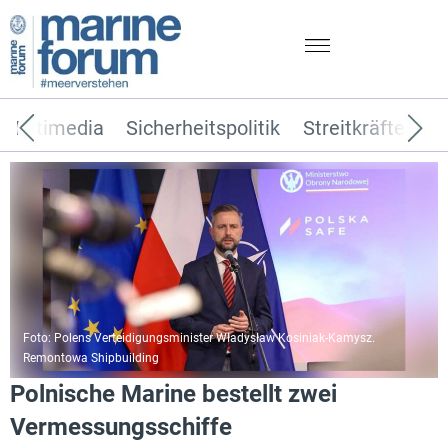
Multimedia
Sicherheitspolitik
Streitkräfte
T
Foto: Polens Verteidigungsminister Władysław Kosiniak-Kamysz.
Remontowa Shipbuilding
Polnische Marine bestellt zwei
Vermessungsschiffe