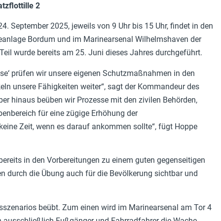
zflottille 2
. September 2025, jeweils von 9 Uhr bis 15 Uhr, findet in den
eanlage Bordum und im Marinearsenal Wilhelmshaven der
e Teil wurde bereits am 25. Juni dieses Jahres durchgeführt.
iese‘ prüfen wir unsere eigenen Schutzmaßnahmen in den
ln unsere Fähigkeiten weiter“, sagt der Kommandeur des
er hinaus beüben wir Prozesse mit den zivilen Behörden,
benbereich für eine zügige Erhöhung der
eine Zeit, wenn es darauf ankommen sollte“, fügt Hoppe
 bereits in den Vorbereitungen zu einem guten gegenseitigen
 durch die Übung auch für die Bevölkerung sichtbar und
sszenarios beübt. Zum einen wird im Marinearsenal am Tor 4
en ausschließlich Fußgänger und Fahrradfahrer die Wache