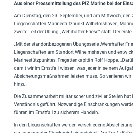
Aus einer Pressemitteilung des PIZ Marine bei der Einsat
Am Dienstag, den 23. September, und am Mittwoch, den 24
Liegenschaften Marinestützpunkt Wilhelmshaven, Marin
zweite Teil der Übung „Wehrhafter Friese“ statt. Der erst
„Mit der standortbezogenen Übungsserie ‚Wehrhafter Fr
Liegenschaften am Standort Wilhelmshaven und entwicke
Marinestützpunktes, Fregattenkapitän Rolf Hoppe. „Darüb
damit wir im Ernstfall wissen, was jeder in seinem Aufga
Absicherungsmaßnahmen leisten muss. So verlieren wir k
hinzu.
Die Zusammenarbeit militärischer und ziviler Stellen hat
Verständnis geführt. Notwendige Einschränkungen werden
führen im Ernstfall zu sicherem Handeln.
In den Liegenschaften werden verschiedene Absicherung
ein sogenannter Checkpoint eingerichtet. Am Tor 1 dürf