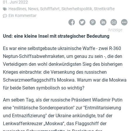
01. Juni 2022
Headlines
,
News
,
Schifffahrt
,
Sicherheitspolitik
,
Streitkräfte
Ein Kommentar
Und: eine kleine Insel mit strategischer Bedeutung
Es war eine selbstgebaute ukrainische Waffe - zwei R-360
Neptun-Schiffsabwehrraketen, um genau zu sein -, die den
Verteidigern den wohl denkwürdigsten Sieg des bisherigen
Krieges einbrachte: die Versenkung des russischen
Schwarzmeerflaggschiffs Moskwa. Warum war die Moskwa
für beide Seiten symbolisch so wichtig?
Am selben Tag, als der russische Präsident Wladimir Putin
eine "militärische Sonderoperation" zur "Entmilitarisierung
und Entnazifizierung" der Ukraine ankündigte, traf der
Lenkwaffenkreuzer „Moskwa“, das Flaggschiff der