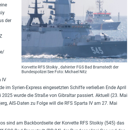
eine
kiy
us der
WZ
he/
Korvette RFS Stoikiy , dahinter FGS Bad Bramstedt der
Bundespolizei See Foto: Michael Nitz
 IV
de im Syrien-Express eingesetzten Schiffe verließen Ende April
2025 wurde die Straße von Gibraltar passiert. Aktuell (23. Mai
erg, AIS-Daten zu Folge will die RFS Sparta IV am 27. Mai
os sind am Backbordseite der Korvette RFS Stoikiy (545) das