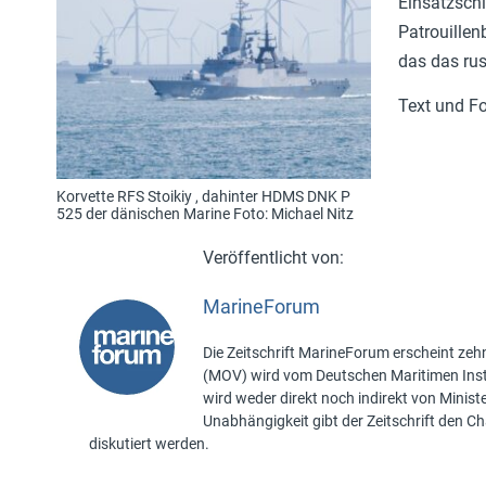
Einsatzsch
Patrouille
das das rus
Text und Fo
Korvette RFS Stoikiy , dahinter HDMS DNK P
525 der dänischen Marine Foto: Michael Nitz
MarineForum
Die Zeitschrift MarineForum erscheint zehn
(MOV) wird vom Deutschen Maritimen Insti
wird weder direkt noch indirekt von Minis
Unabhängigkeit gibt der Zeitschrift den 
diskutiert werden.