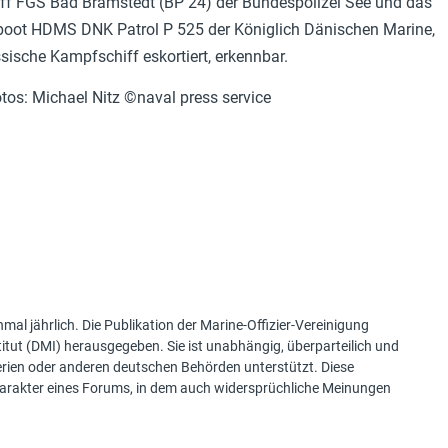
iff FGS Bad Bramstedt (BP 24) der Bundespolizei See und das
nboot HDMS DNK Patrol P 525 der Königlich Dänischen Marine,
sische Kampfschiff eskortiert, erkennbar.
tos: Michael Nitz ©naval press service
mal jährlich. Die Publikation der Marine-Offizier-Vereinigung
tut (DMI) herausgegeben. Sie ist unabhängig, überparteilich und
terien oder anderen deutschen Behörden unterstützt. Diese
Charakter eines Forums, in dem auch widersprüchliche Meinungen