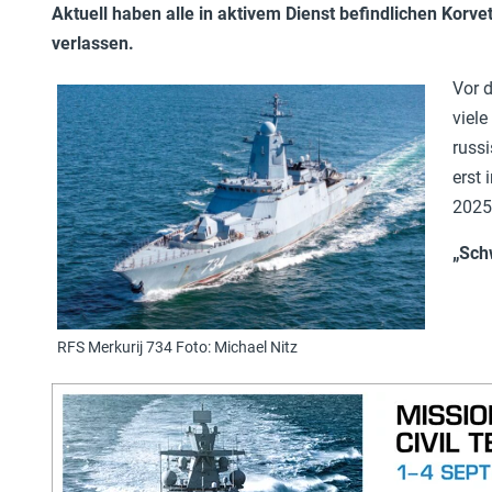
Aktuell haben alle in aktivem Dienst befindlichen Korve
verlassen.
Vor d
viele
russi
erst 
2025
„Sch
RFS Merkurij 734 Foto: Michael Nitz