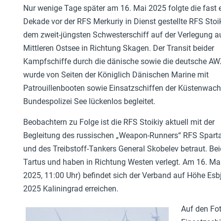
Nur wenige Tage später am 16. Mai 2025 folgte die fast 
Dekade vor der RFS Merkuriy in Dienst gestellte RFS Stoi
dem zweit-jüngsten Schwesterschiff auf der Verlegung a
Mittleren Ostsee in Richtung Skagen. Der Transit beider
Kampfschiffe durch die dänische sowie die deutsche A
wurde von Seiten der Königlich Dänischen Marine mit
Patrouillenbooten sowie Einsatzschiffen der Küstenwac
Bundespolizei See lückenlos begleitet.
Beobachtern zu Folge ist die RFS Stoikiy aktuell mit der
Begleitung des russischen „Weapon-Runners“ RFS Sparta
und des Treibstoff-Tankers General Skobelev betraut. Bei
Tartus und haben in Richtung Westen verlegt. Am 16. Mai 
2025, 11:00 Uhr) befindet sich der Verband auf Höhe Esbj
2025 Kaliningrad erreichen.
Auf den Fot