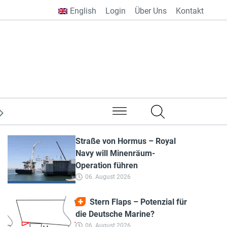
English
Login
Über Uns
Kontakt
aus aller Welt
Straße von Hormus – Royal
Navy will Minenräum-
Operation führen
06. August 2026
Stern Flaps – Potenzial für
die Deutsche Marine?
06. August 2026