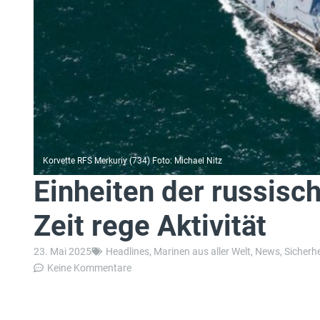
Korvette RFS Merkuriy (734) Foto: Michael Nitz
Einheiten der russisc
Zeit rege Aktivität
23. Mai 2025
Headlines
,
Marinen aus aller Welt
,
News
,
Sicherhe
Keine Kommentare