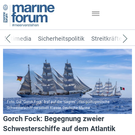
Multimedia
Sicherheitspolitik
Streitkräfte
T
Foto: Die "Gorch Fock" traf auf die "Sagres" , das portugiesische
Schwesterschiff derselben Klasse. Deutsche Marine
Gorch Fock: Begegnung zweier
Schwesterschiffe auf dem Atlantik