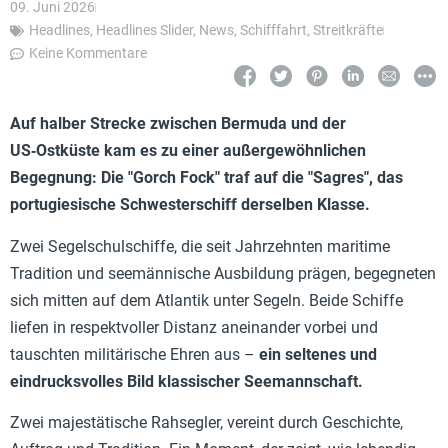
09. Juni 2026
Headlines
,
Headlines Slider
,
News
,
Schifffahrt
,
Streitkräfte
Keine Kommentare
Auf halber Strecke zwischen Bermuda und der
US‑Ostküste kam es zu einer außergewöhnlichen
Begegnung: Die "Gorch Fock" traf auf die "Sagres", das
portugiesische Schwesterschiff derselben Klasse.
Zwei Segelschulschiffe, die seit Jahrzehnten maritime
Tradition und seemännische Ausbildung prägen, begegneten
sich mitten auf dem Atlantik unter Segeln. Beide Schiffe
liefen in respektvoller Distanz aneinander vorbei und
tauschten militärische Ehren aus –
ein seltenes und
eindrucksvolles Bild klassischer Seemannschaft.
Zwei majestätische Rahsegler, vereint durch Geschichte,