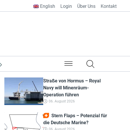
English
Login
Über Uns
Kontakt
aus aller Welt
Straße von Hormus – Royal
Navy will Minenräum-
Operation führen
06. August 2026
Stern Flaps – Potenzial für
die Deutsche Marine?
06. August 2026