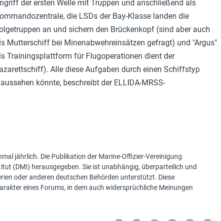
ngriff der ersten Welle mit Truppen und anschließend als
ommandozentrale, die LSDs der Bay-Klasse landen die
olgetruppen an und sichern den Brückenkopf (sind aber auch
ls Mutterschiff bei Minenabwehreinsätzen gefragt) und "Argus"
ls Trainingsplattform für Flugoperationen dient der
arettschiff). Alle diese Aufgaben durch einen Schiffstyp
ff aussehen könnte, beschreibt der ELLIDA-MRSS-
mal jährlich. Die Publikation der Marine-Offizier-Vereinigung
tut (DMI) herausgegeben. Sie ist unabhängig, überparteilich und
terien oder anderen deutschen Behörden unterstützt. Diese
Charakter eines Forums, in dem auch widersprüchliche Meinungen