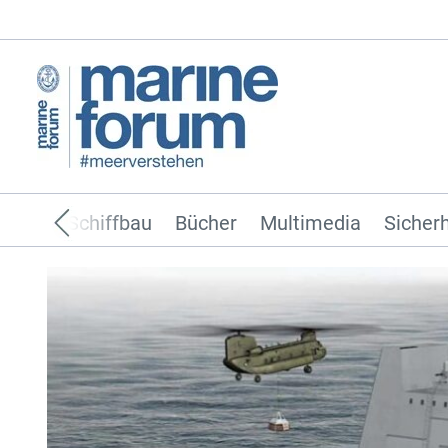
ffahrt
Schiffbau
Bücher
Multimedia
Sicherh