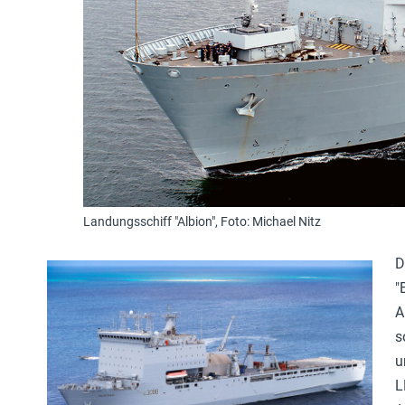
Landungsschiff "Albion", Foto: Michael Nitz
D
"
A
s
u
L