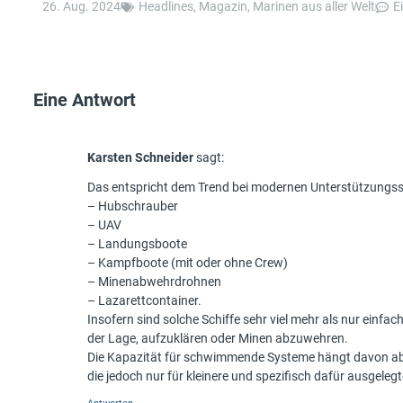
26. Aug. 2024
Headlines
,
Magazin
,
Marinen aus aller Welt
E
Eine Antwort
Karsten Schneider
sagt:
Das entspricht dem Trend bei modernen Unterstützungss
– Hubschrauber
– UAV
– Landungsboote
– Kampfboote (mit oder ohne Crew)
– Minenabwehrdrohnen
– Lazarettcontainer.
Insofern sind solche Schiffe sehr viel mehr als nur ei
der Lage, aufzuklären oder Minen abzuwehren.
Die Kapazität für schwimmende Systeme hängt davon ab, ob
die jedoch nur für kleinere und spezifisch dafür ausgelegt