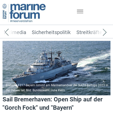
Multimedia
Sicherheitspolitik
Streitkräfte
T
Fregatte F217 Bayern nimmt am Marinemanöver der NATO Baltops 2023 in
der Ostsee teil, Bild: Bundeswehr/Julia Kelm
Sail Bremerhaven: Open Ship auf der
"Gorch Fock" und "Bayern"