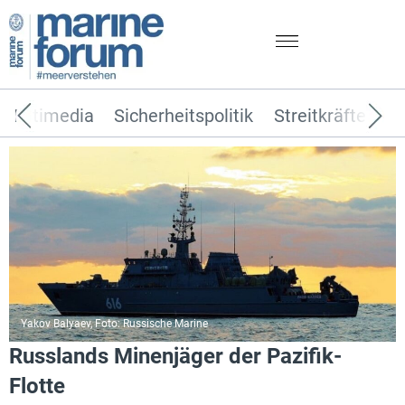
Multimedia
Sicherheitspolitik
Streitkräfte
T
Yakov Balyaev, Foto: Russische Marine
Russlands Minenjäger der Pazifik-
Flotte