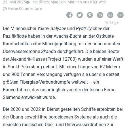
22. Mai 2025
Headlines
,
Magazin
,
Marinen aus aller Welt
Keine Kommentare
Die Minensucher
Yakov Balyaev
und
Pyotr Ilyichev
der
Pazifikflotte haben in der Avacha-Bucht an der Ostküste
Kamtschatkas eine Minenjagdübung mit der unbemannten
Überwasserdrohne
Skanda
durchgeführt. Die beiden Boote
der Alexandrit-Klasse (Projekt 12700) wurden auf einer Werft
in Sankt Petersburg gebaut. Mit einer Länge von 62 Metern
und 900 Tonnen Verdrängung verfügen sie über die derzeit
größten Fiberglas-Verbundrümpfe weltweit – ein
Bauverfahren, das ursprünglich von der deutschen Firma
Siemens entwickelt wurde.
Die 2020 und 2022 in Dienst gestellten Schiffe erprobten bei
der Übung sowohl ihre bordeigenen Systeme als auch die
neuesten russischen Über- und Unterwasserdrohnen zur