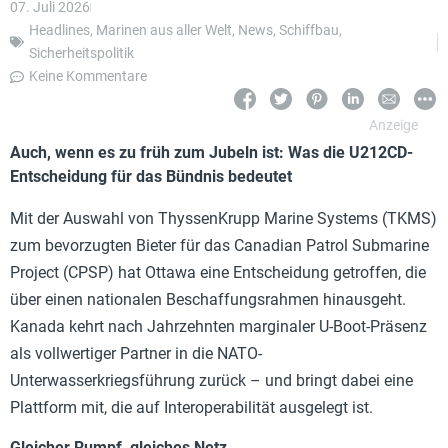
07. Juli 2026
Headlines
,
Marinen aus aller Welt
,
News
,
Schiffbau
,
Sicherheitspolitik
Keine Kommentare
Auch, wenn es zu früh zum Jubeln ist: Was die U212CD-
Entscheidung für das Bündnis bedeutet
Mit der Auswahl von ThyssenKrupp Marine Systems (TKMS)
zum bevorzugten Bieter für das Canadian Patrol Submarine
Project (CPSP) hat Ottawa eine Entscheidung getroffen, die
über einen nationalen Beschaffungsrahmen hinausgeht.
Kanada kehrt nach Jahrzehnten marginaler U-Boot-Präsenz
als vollwertiger Partner in die NATO-
Unterwasserkriegsführung zurück – und bringt dabei eine
Plattform mit, die auf Interoperabilität ausgelegt ist.
Gleicher Rumpf, gleiches Netz