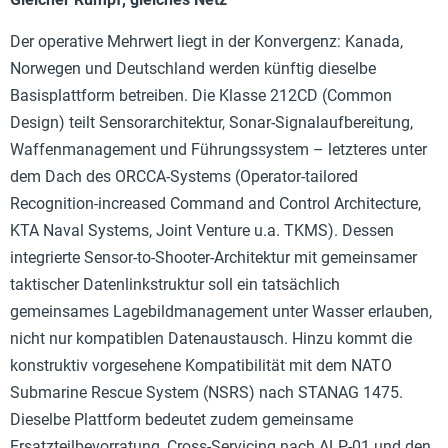
Der operative Mehrwert liegt in der Konvergenz: Kanada,
Norwegen und Deutschland werden künftig dieselbe
Basisplattform betreiben. Die Klasse 212CD (Common
Design) teilt Sensorarchitektur, Sonar-Signalaufbereitung,
Waffenmanagement und Führungssystem – letzteres unter
dem Dach des ORCCA-Systems (Operator-tailored
Recognition-increased Command and Control Architecture,
KTA Naval Systems, Joint Venture u.a. TKMS). Dessen
integrierte Sensor-to-Shooter-Architektur mit gemeinsamer
taktischer Datenlinkstruktur soll ein tatsächlich
gemeinsames Lagebildmanagement unter Wasser erlauben,
nicht nur kompatiblen Datenaustausch. Hinzu kommt die
konstruktiv vorgesehene Kompatibilität mit dem NATO
Submarine Rescue System (NSRS) nach STANAG 1475.
Dieselbe Plattform bedeutet zudem gemeinsame
Ersatzteilbevorratung, Cross-Servicing nach ALP-01 und den