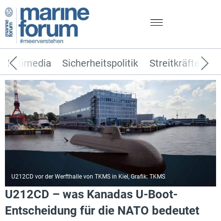
Multimedia
Sicherheitspolitik
Streitkräfte
T
U212CD vor der Werfthalle von TKMS in Kiel, Grafik: TKMS
U212CD – was Kanadas U-Boot-
Entscheidung für die NATO bedeutet