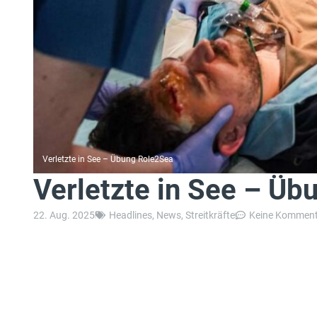
Verletzte in See – Übung Role2Sea
Verletzte in See – Ü
22. Aug. 2025
Headlines
,
News
,
Streitkräfte
Keine Komment