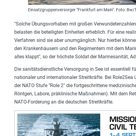
Einsatzgruppenversorger "Frankfurt am Main". Foto: Bw
"Solche Übungsvorhaben mit großen Verwundetenzahlen 
belasten die beteiligten Einheiten erheblich. Für eine rea
Verfahren sind sie aber unumgänglich. Nur hierbei kön
den Krankenhäusern und den Regimentern mit dem Marines
alles klappt", so der höchste Soldat der Marinesanität, Adm
Die sanitätsdienstliche Versorgung in See ist essentiell f
nationaler und internationaler Streitkräfte. Bei Role2Sea
der NATO Stufe "Role 2" die fortgeschrittene medizinische
Röntgen, Labore, präklinische Maßnahmen). Mit dem Rett
NATO-Forderung an die deutschen Streitkräfte.