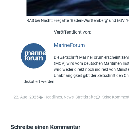
RAS bei Nacht: Fregatte "Baden-Württemberg" und EGV "F
MarineForum
Die Zeitschrift MarineForum erscheint zehn
(MOV) wird vom Deutschen Maritimen Insti
wird weder direkt noch indirekt von Minis
Unabhängigkeit gibt der Zeitschrift den 
diskutiert werden.
22. Aug. 2025
Headlines
,
News
,
Streitkräfte
Keine Komment
Schreibe einen Kommentar