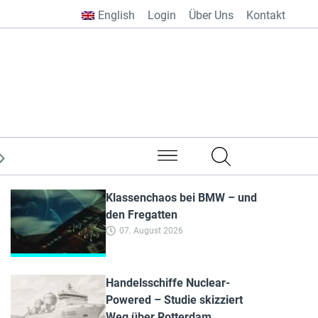
English
Login
Über Uns
Kontakt
aus aller Welt
Klassenchaos bei BMW – und
den Fregatten
07. August 2026
Handelsschiffe Nuclear-
Powered – Studie skizziert
Weg über Rotterdam