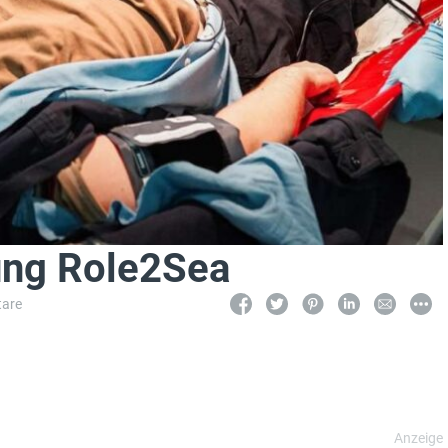
bung Role2Sea
are