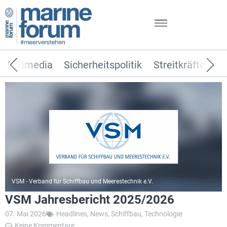
Multimedia
Sicherheitspolitik
Streitkräfte
T
VSM - Verband für Schiffbau und Meerestechnik e.V.
VSM Jahresbericht 2025/2026
07. Mai 2026
Headlines
,
News
,
Schiffbau
,
Technologie
Keine Kommentare