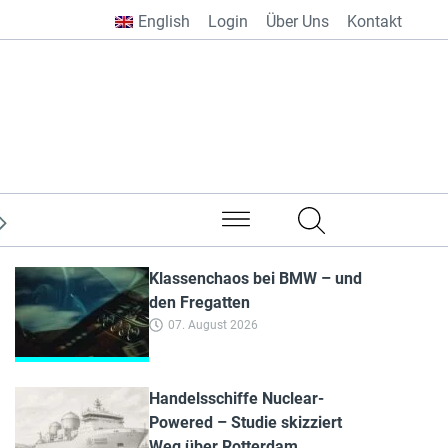
English
Login
Über Uns
Kontakt
aus aller Welt
Klassenchaos bei BMW – und
den Fregatten
07. August 2026
Handelsschiffe Nuclear-
Powered – Studie skizziert
Weg über Rotterdam