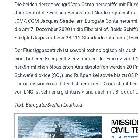
Die beiden derzeit weltgrößten Containerschiffe mit Flüss
Jungfernfahrt zwischen Fernost und Nordeuropa erstma
„CMA CGM Jacques Saade" am Eurogate Containertermin
die am 7. Dezember 2020 in die Elbe einlief. Beide Schiff
Stellplatzkapazität von 23 112 Standardcontainern (Twen
Der Flüssiggasantrieb ist sowohl technologisch als auch ö
einer höheren Energieeffizienz mindert der Einsatz von 
herkömmlichen ölbasierten Antriebsstoffen werden 20 Pr
Schwefeldioxide (SO
) und Rußpartikel sowie bis zu 85 
x
Lärmemissionen sind deutlich reduziert. Dennoch gibt es
von LNG ist sehr energieintensiv und auch mit Blick auf 
Text: Eurogate/Steffen Leuthold