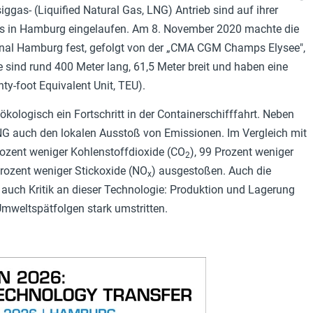
iggas- (Liquified Natural Gas, LNG) Antrieb sind auf ihrer
ls in Hamburg eingelaufen. Am 8. November 2020 machte die
al Hamburg fest, gefolgt von der „CMA CGM Champs Elysee",
e sind rund 400 Meter lang, 61,5 Meter breit und haben eine
ty-foot Equivalent Unit, TEU).
kologisch ein Fortschritt in der Containerschifffahrt. Neben
LNG auch den lokalen Ausstoß von Emissionen. Im Vergleich mit
ozent weniger Kohlenstoffdioxide (CO
), 99 Prozent weniger
2
Prozent weniger Stickoxide (NO
) ausgestoßen. Auch die
x
 auch Kritik an dieser Technologie: Produktion und Lagerung
Umweltspätfolgen stark umstritten.