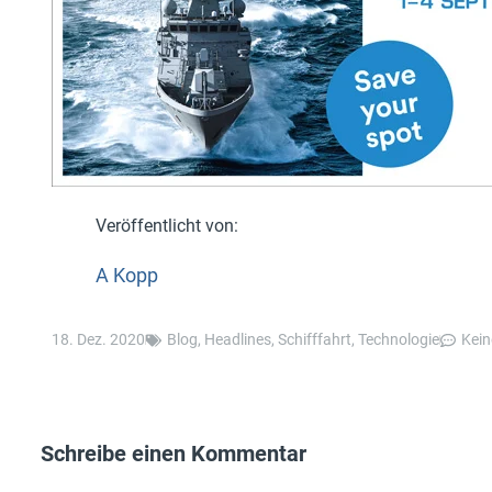
A Kopp
18. Dez. 2020
Blog
,
Headlines
,
Schifffahrt
,
Technologie
Kei
Schreibe einen Kommentar