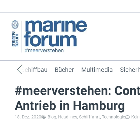
ffahrt
Schiffbau
Bücher
Multimedia
Sicherh
#meerverstehen: Con
Antrieb in Hamburg
18. Dez. 2020
Blog
,
Headlines
,
Schifffahrt
,
Technologie
Kei