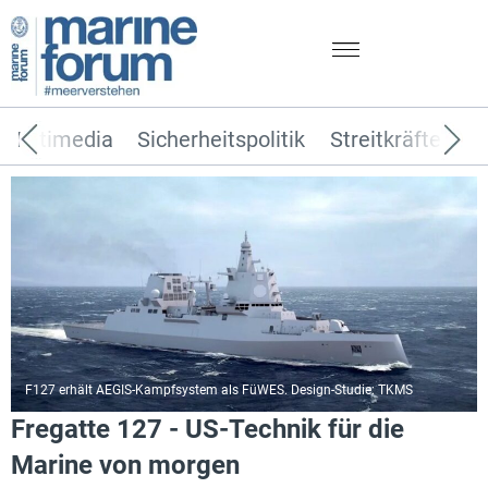
Multimedia
Sicherheitspolitik
Streitkräfte
T
F127 erhält AEGIS-Kampfsystem als FüWES. Design-Studie: TKMS
Fregatte 127 - US-Technik für die
Marine von morgen