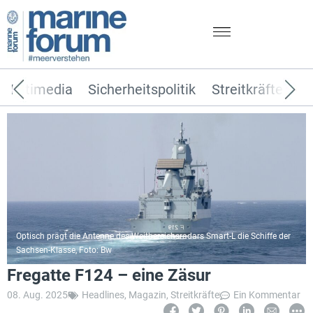
Multimedia
Sicherheitspolitik
Streitkräfte
T
Optisch prägt die Antenne des Weitbereichsradars Smart-L die Schiffe der
Sachsen-Klasse, Foto: Bw
Fregatte F124 – eine Zäsur
08. Aug. 2025
Headlines
,
Magazin
,
Streitkräfte
Ein Kommentar