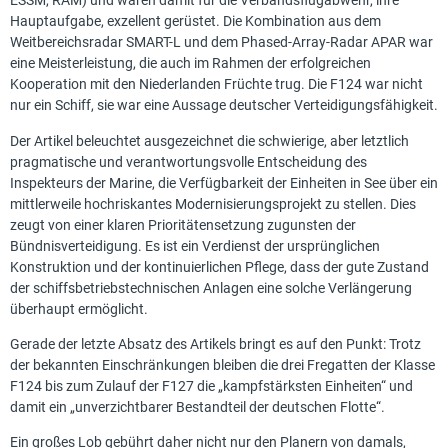
ESSM, RAM) und waren damit für die Verbandsflugabwehr, ihre
Hauptaufgabe, exzellent gerüstet. Die Kombination aus dem
Weitbereichsradar SMART-L und dem Phased-Array-Radar APAR war
eine Meisterleistung, die auch im Rahmen der erfolgreichen
Kooperation mit den Niederlanden Früchte trug. Die F124 war nicht
nur ein Schiff, sie war eine Aussage deutscher Verteidigungsfähigkeit.
Der Artikel beleuchtet ausgezeichnet die schwierige, aber letztlich
pragmatische und verantwortungsvolle Entscheidung des
Inspekteurs der Marine, die Verfügbarkeit der Einheiten in See über ein
mittlerweile hochriskantes Modernisierungsprojekt zu stellen. Dies
zeugt von einer klaren Prioritätensetzung zugunsten der
Bündnisverteidigung. Es ist ein Verdienst der ursprünglichen
Konstruktion und der kontinuierlichen Pflege, dass der gute Zustand
der schiffsbetriebstechnischen Anlagen eine solche Verlängerung
überhaupt ermöglicht.
Gerade der letzte Absatz des Artikels bringt es auf den Punkt: Trotz
der bekannten Einschränkungen bleiben die drei Fregatten der Klasse
F124 bis zum Zulauf der F127 die „kampfstärksten Einheiten“ und
damit ein „unverzichtbarer Bestandteil der deutschen Flotte“.
Ein großes Lob gebührt daher nicht nur den Planern von damals,