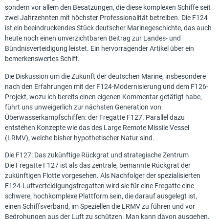
sondern vor allem den Besatzungen, die diese komplexen Schiffe seit
zwei Jahrzehnten mit höchster Professionalität betreiben. Die F124
ist ein beeindruckendes Stück deutscher Marinegeschichte, das auch
heute noch einen unverzichtbaren Beitrag zur Landes- und
Bündnisverteidigung leistet. Ein hervorragender Artikel über ein
bemerkenswertes Schiff.
Die Diskussion um die Zukunft der deutschen Marine, insbesondere
nach den Erfahrungen mit der F124-Modernisierung und dem F126-
Projekt, wozu ich bereits einen eigenen Kommentar getätigt habe,
führt uns unweigerlich zur nächsten Generation von
Überwasserkampfschiffen: der Fregatte F127. Parallel dazu
entstehen Konzepte wie das des Large Remote Missile Vessel
(LRMV), welche bisher hypothetischer Natur sind.
Die F127: Das zukünftige Rückgrat und strategische Zentrum
Die Fregatte F127 ist als das zentrale, bemannte Rückgrat der
zukünftigen Flotte vorgesehen. Als Nachfolger der spezialisierten
F124-Luftverteidigungsfregatten wird sie für eine Fregatte eine
schwere, hochkomplexe Plattform sein, die darauf ausgelegt ist,
einen Schiffsverband, im Speziellen die LRMV zu führen und vor
Bedrohungen aus der Luft zu schützen. Man kann davon ausgehen,