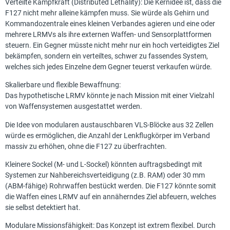
Verteilte Kampfkraft (Distributed Lethality): Die Kernidee ist, dass die
F127 nicht mehr alleine kämpfen muss. Sie würde als Gehirn und
Kommandozentrale eines kleinen Verbandes agieren und eine oder
mehrere LRMVs als ihre externen Waffen- und Sensorplattformen
steuern. Ein Gegner müsste nicht mehr nur ein hoch verteidigtes Ziel
bekämpfen, sondern ein verteiltes, schwer zu fassendes System,
welches sich jedes Einzelne dem Gegner teuerst verkaufen würde.
Skalierbare und flexible Bewaffnung:
Das hypothetische LRMV könnte je nach Mission mit einer Vielzahl
von Waffensystemen ausgestattet werden.
Die Idee von modularen austauschbaren VLS-Blöcke aus 32 Zellen
würde es ermöglichen, die Anzahl der Lenkflugkörper im Verband
massiv zu erhöhen, ohne die F127 zu überfrachten.
Kleinere Sockel (M- und L-Sockel) könnten auftragsbedingt mit
Systemen zur Nahbereichsverteidigung (z.B. RAM) oder 30 mm
(ABM-fähige) Rohrwaffen bestückt werden. Die F127 könnte somit
die Waffen eines LRMV auf ein annäherndes Ziel abfeuern, welches
sie selbst detektiert hat.
Modulare Missionsfähigkeit: Das Konzept ist extrem flexibel. Durch