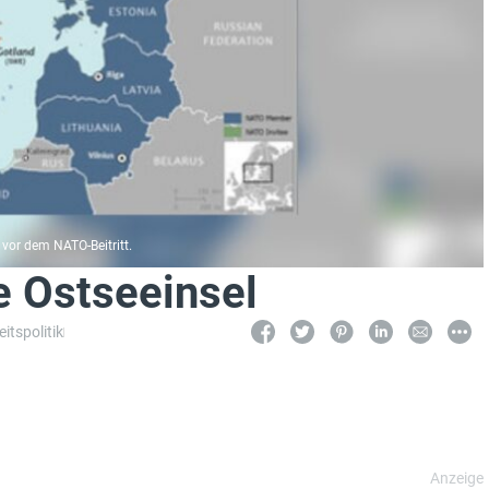
 vor dem NATO-Beitritt.
e Ostseeinsel
itspolitik