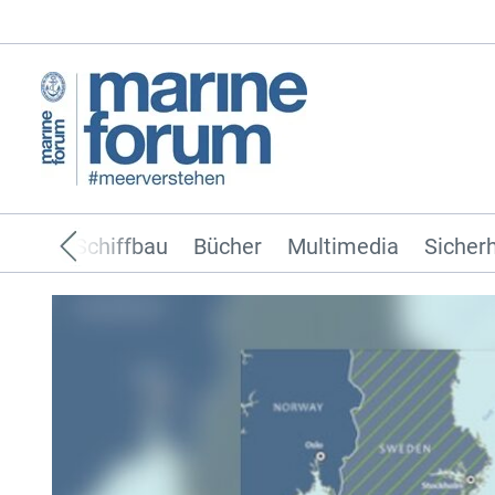
ffahrt
Schiffbau
Bücher
Multimedia
Sicherh