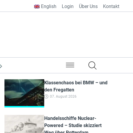
English
Login
Über Uns
Kontakt
aus aller Welt
Klassenchaos bei BMW – und
den Fregatten
07. August 2026
Handelsschiffe Nuclear-
Powered – Studie skizziert
Weg über Rotterdam