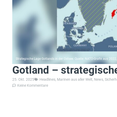
Strategische Lage Gotlands in der Ostsee. Quelle: NATO-Grafik aus 2022,
Gotland – strategisch
25. Okt. 2025
Headlines
,
Marinen aus aller Welt
,
News
,
Sicherhe
Keine Kommentare