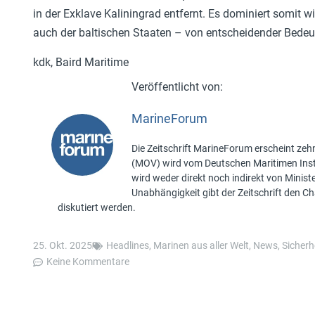
in der Exklave Kaliningrad entfernt. Es dominiert somit 
auch der baltischen Staaten – von entscheidender Bedeu
kdk, Baird Maritime
MarineForum
Die Zeitschrift MarineForum erscheint zehn
(MOV) wird vom Deutschen Maritimen Insti
wird weder direkt noch indirekt von Minis
Unabhängigkeit gibt der Zeitschrift den 
diskutiert werden.
25. Okt. 2025
Headlines
,
Marinen aus aller Welt
,
News
,
Sicherhe
Keine Kommentare