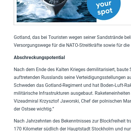
Gotland, das bei Touristen wegen seiner Sandstrände beli
Versorgungswege für die NATO-Streitkräfte sowie für die 
Abschreckungspotential
Nach dem Ende des Kalten Krieges demilitarisiert, baut
auftretenden Russlands seine Verteidigungsstellungen auf 
Schweden das Gotland-Regiment und hat Boden-Luft-Rakete
militärische Infrastrukturen ausgebaut. Raketeneinheite
Vizeadmiral Krzysztof Jaworski, Chef der polnischen Mari
der Ostsee wichtig.“
Nach Jahrzehnten des Bekenntnisses zur Blockfreiheit t
170 Kilometer südlich der Hauptstadt Stockholm und nur 