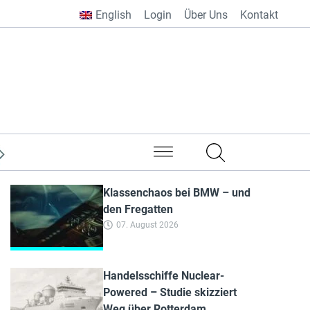
English
Login
Über Uns
Kontakt
aus aller Welt
Klassenchaos bei BMW – und
den Fregatten
07. August 2026
Handelsschiffe Nuclear-
Powered – Studie skizziert
Weg über Rotterdam