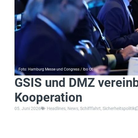
Foto: Hamburg Messe und Congress / Ibo Ot
GSIS und DMZ vereinb
Kooperation
05. Juni 2026
Headlines
,
News
,
Schifffahrt
,
Sicherheitspolitik