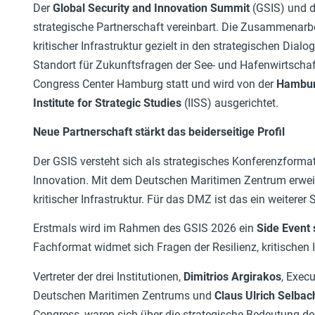
Der
Global Security and Innovation Summit
(GSIS) und 
strategische Partnerschaft vereinbart. Die Zusammenarbei
kritischer Infrastruktur gezielt in den strategischen Dial
Standort für Zukunftsfragen der See- und Hafenwirtscha
Congress Center Hamburg statt und wird von der
Hambur
Institute for Strategic Studies
(IISS) ausgerichtet.
Neue Partnerschaft stärkt das beiderseitige Profil
Der GSIS versteht sich als strategisches Konferenzformat 
Innovation. Mit dem Deutschen Maritimen Zentrum erweiter
kritischer Infrastruktur. Für das DMZ ist das ein weiterer S
Erstmals wird im Rahmen des GSIS 2026 ein
Side Event 
Fachformat widmet sich Fragen der Resilienz, kritischen 
Vertreter der drei Institutionen,
Dimitrios Argirakos
, Exec
Deutschen Maritimen Zentrums und
Claus Ulrich Selbac
Congress, waren sich über die strategische Bedeutung d