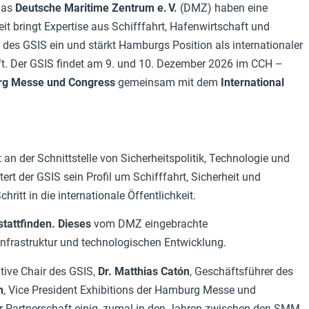
das
Deutsche Maritime Zentrum e.
V.
(DMZ) haben eine
t bringt Expertise aus Schifffahrt, Hafenwirtschaft und
og des GSIS ein und stärkt Hamburgs Position als internationaler
ft. Der GSIS findet am 9. und 10. Dezember 2026 im CCH –
g Messe und Congress
gemeinsam mit dem
International
an der Schnittstelle von Sicherheitspolitik, Technologie und
t der GSIS sein Profil um Schifffahrt, Sicherheit und
chritt in die internationale Öffentlichkeit.
stattfinden. Dieses
vom DMZ eingebrachte
Infrastruktur und technologischen Entwicklung.
utive Chair des GSIS,
Dr. Matthias Catón
, Geschäftsführer des
h
, Vice President Exhibitions der Hamburg Messe und
er Partnerschaft einig, zumal in den Jahren zwischen den SMM