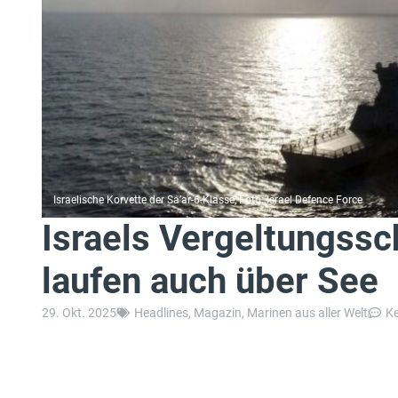
Israelische Korvette der Sa’ar-6-Klasse, Foto: Israel Defence Force
Israels Vergeltungssc
laufen auch über See
29. Okt. 2025
Headlines
,
Magazin
,
Marinen aus aller Welt
K