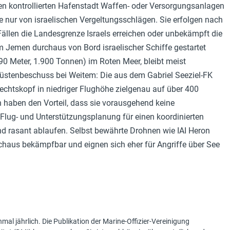
zen kontrollierten Hafenstadt Waffen- oder Versorgungsanlagen
 nur von israelischen Vergeltungsschlägen. Sie erfolgen nach
Fällen die Landesgrenze Israels erreichen oder unbekämpft die
m Jemen durchaus von Bord israelischer Schiffe gestartet
90 Meter, 1.900 Tonnen) im Roten Meer, bleibt meist
Küstenbeschuss bei Weitem: Die aus dem Gabriel Seeziel-FK
echtskopf in niedriger Flughöhe zielgenau auf über 400
 haben den Vorteil, dass sie vorausgehend keine
lug- und Unterstützungsplanung für einen koordinierten
nd rasant ablaufen. Selbst bewährte Drohnen wie IAI Heron
haus bekämpfbar und eignen sich eher für Angriffe über See
mal jährlich. Die Publikation der Marine-Offizier-Vereinigung