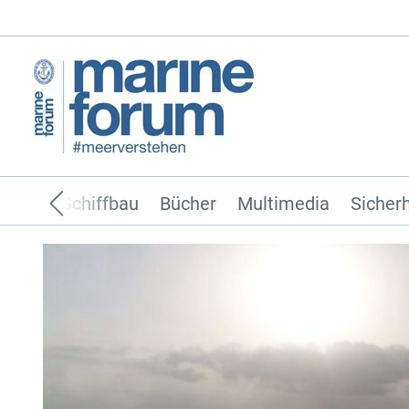
ffahrt
Schiffbau
Bücher
Multimedia
Sicherh