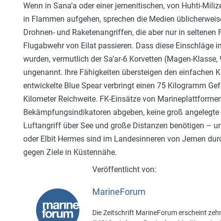
Wenn in Sana’a oder einer jemenitischen, von Huhti-Mili
in Flammen aufgehen, sprechen die Medien üblicherweise
Drohnen- und Raketenangriffen, die aber nur in seltenen 
Flugabwehr von Eilat passieren. Dass diese Einschläge i
wurden, vermutlich der Sa’ar-6 Korvetten (Magen-Klasse, 
ungenannt. Ihre Fähigkeiten übersteigen den einfachen 
entwickelte Blue Spear verbringt einen 75 Kilogramm Gef
Kilometer Reichweite. FK-Einsätze von Marineplattformen
Bekämpfungsindikatoren abgeben, keine groß angelegte F
Luftangriff über See und große Distanzen benötigen – u
oder Elbit Hermes sind im Landesinneren von Jemen durc
gegen Ziele in Küstennähe.
MarineForum
Die Zeitschrift MarineForum erscheint zehn