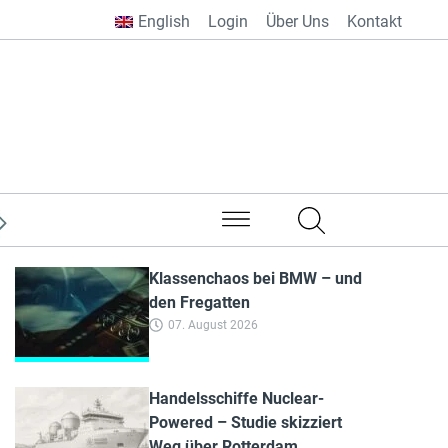
English
Login
Über Uns
Kontakt
aus aller Welt
Klassenchaos bei BMW – und
den Fregatten
07. August 2026
Handelsschiffe Nuclear-
Powered – Studie skizziert
Weg über Rotterdam