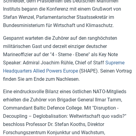
Schneider
,
dem
Präsidenten des Deutschen Maritimen
Instituts begann die Konferenz mit einem
Grußwort
von
Stefan Wenzel,
Parlamentarischer Staatssekretär im
Bundesministerium für Wirt
schaft und Klimaschutz.
Gespannt warteten die Zuhörer auf den ranghöchsten
militärischen Gast und derzeit einziger deutscher
Marineoffizier auf der "4 - Sterne - Ebene" als Key Note
Speaker: Ad
miral Joachim Rühle,
Chief of Staff
Supreme
Headquarters Allied Powers Europe
(SHAPE). Seinen Vortrag
finden Sie am Ende zum Nachlesen.
Eine eindrucksvolle Bilanz
eines östlichen NATO-Mitglieds
erhielten die Zuhörer von
Brigadier General Ilmar Tamm,
Commandant Baltic Defence College. Mit "
Disruption -
Decoupling – Deglobalisation: Weltwirtschaft quo vadis?"
beschloss
Professor Dr. Stefan Kooths
, Direktor
Forschungszentrum Konjunktur und Wachs
tum,