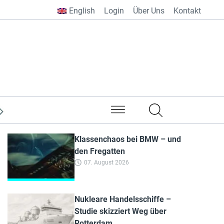
English
Login
Über Uns
Kontakt
aus aller Welt
Klassenchaos bei BMW – und
den Fregatten
07. August 2026
Nukleare Handelsschiffe –
Studie skizziert Weg über
Rotterdam