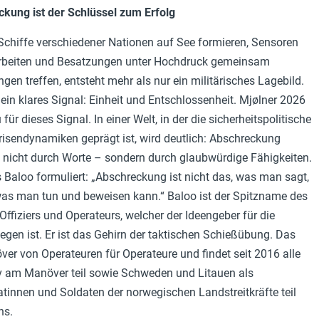
ung ist der Schlüssel zum Erfolg
chiffe verschiedener Nationen auf See formieren, Sensoren
rbeiten und Besatzungen unter Hochdruck gemeinsam
gen treffen, entsteht mehr als nur ein militärisches Lagebild.
 ein klares Signal: Einheit und Entschlossenheit. Mjølner 2026
für dieses Signal. In einer Welt, in der die sicherheitspolitische
isendynamiken geprägt ist, wird deutlich: Abschreckung
t nicht durch Worte – sondern durch glaubwürdige Fähigkeiten.
s Baloo formuliert: „Abschreckung ist nicht das, was man sagt,
was man tun und beweisen kann.“ Baloo ist der Spitzname des
Offiziers und Operateurs, welcher der Ideengeber für die
gen ist. Er ist das Gehirn der taktischen Schießübung. Das
er von Operateuren für Operateure und findet seit 2016 alle
iv am Manöver teil sowie Schweden und Litauen als
innen und Soldaten der norwegischen Landstreitkräfte teil
ns.