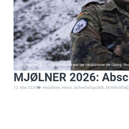
Foto: Mjølner 2026 – StKptLt Baloo war der Hauptplaner der Übung. Ro
MJØLNER 2026: Absch
13. Mai 2026
Headlines
,
News
,
Sicherheitspolitik
,
Streitkräfte