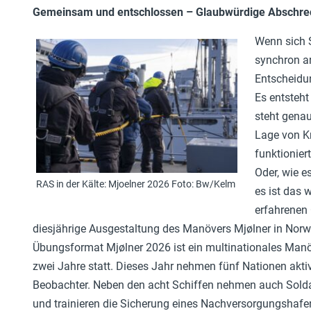
Gemeinsam und entschlossen – Glaubwürdige Abschreck
Wenn sich S
synchron a
Entscheidun
Es entsteht
steht genau 
Lage von Kr
funktionier
Oder, wie e
RAS in der Kälte: Mjoelner 2026 Foto: Bw/Kelm
es ist das 
erfahrenen 
diesjährige Ausgestaltung des Manövers Mjølner in Norwe
Übungsformat Mjølner 2026 ist ein multinationales Manöv
zwei Jahre statt. Dieses Jahr nehmen fünf Nationen akt
Beobachter. Neben den acht Schiffen nehmen auch Soldat
und trainieren die Sicherung eines Nachversorgungshafe