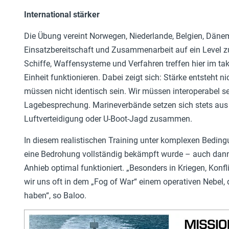
International stärker
Die Übung vereint Norwegen, Niederlande, Belgien, Dän
Einsatzbereitschaft und Zusammenarbeit auf ein Level zu
Schiffe, Waffensysteme und Verfahren treffen hier im t
Einheit funktionieren. Dabei zeigt sich: Stärke entsteht n
müssen nicht identisch sein. Wir müssen interoperabel se
Lagebesprechung. Marineverbände setzen sich stets aus
Luftverteidigung oder U-Boot-Jagd zusammen.
In diesem realistischen Training unter komplexen Beding
eine Bedrohung vollständig bekämpft wurde – auch dann,
Anhieb optimal funktioniert. „Besonders in Kriegen, Kon
wir uns oft in dem „Fog of War“ einem operativen Nebel, d
haben“, so Baloo.