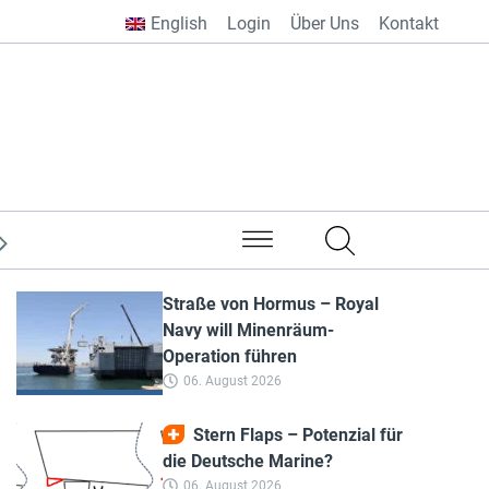
English
Login
Über Uns
Kontakt
aus aller Welt
Straße von Hormus – Royal
Navy will Minenräum-
Operation führen
06. August 2026
Stern Flaps – Potenzial für
die Deutsche Marine?
06. August 2026