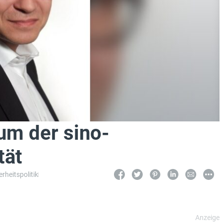
um der sino-
tät
erheitspolitik