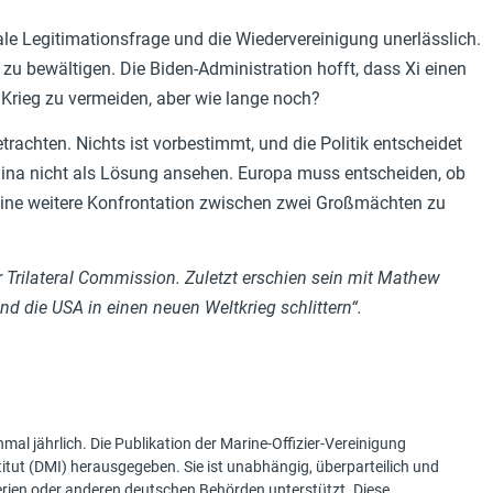
ale Legitimationsfrage und die Wiedervereinigung unerlässlich.
zu bewältigen. Die Biden-Administration hofft, dass Xi einen
 Krieg zu vermeiden, aber wie lange noch?
rachten. Nichts ist vorbestimmt, und die Politik entscheidet
China nicht als Lösung ansehen. Europa muss entscheiden, ob
, eine weitere Konfrontation zwischen zwei Großmächten zu
r Trilateral Commission. Zuletzt erschien sein mit Mathew
 die USA in einen neuen Weltkrieg schlittern“.
mal jährlich. Die Publikation der Marine-Offizier-Vereinigung
tut (DMI) herausgegeben. Sie ist unabhängig, überparteilich und
terien oder anderen deutschen Behörden unterstützt. Diese