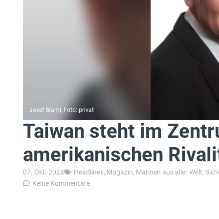
Josef Braml, Foto: privat
Taiwan steht im Zentr
amerikanischen Rivali
07. Okt. 2024
Headlines
,
Magazin
,
Marinen aus aller Welt
,
Sich
Keine Kommentare