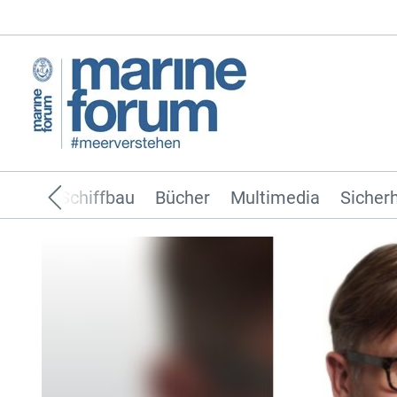
ffahrt
Schiffbau
Bücher
Multimedia
Sicherh