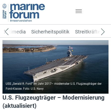
Multimedia
Sicherheitspolitik
Streitkräfte
T
USS „Gerald R. Ford“ im Jahr 2017– modernster U.S. Flugzeugträger der
Ford-Klasse. Foto: U.S. Navy
U.S. Flugzeugträger – Modernisierung
(aktualisiert)