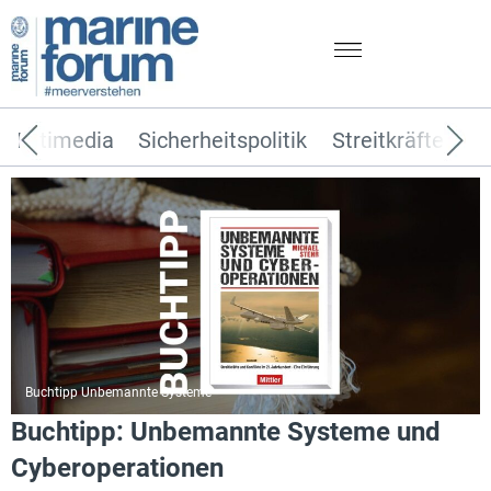
Multimedia
Sicherheitspolitik
Streitkräfte
T
Buchtipp Unbemannte Systeme
Buchtipp: Unbemannte Systeme und
Cyberoperationen