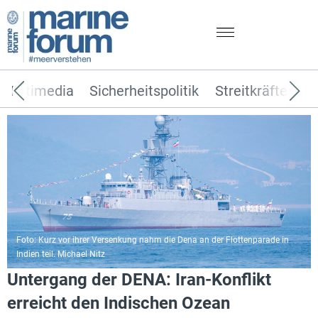
Multimedia
Sicherheitspolitik
Streitkräfte
T
Foto: Kurz vor ihrer Versenkung nahm die Dena an der Flottenparade in
Indien teil. Michael Nitz
Untergang der DENA: Iran-Konflikt
erreicht den Indischen Ozean