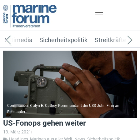
Multimedia
Sicherheitspolitik
Streitkräfte
T
Commander Bralyn E. Cathey, Kommandant der USS John Finn am
Peildiopter
US-Fonops gehen weiter
13. März 2021
Headlines
,
Marinen aus aller Welt
,
News
,
Sicherheitspolitik