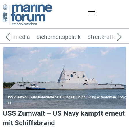
Multimedia
Sicherheitspolitik
Streitkräfte
T
USS ZUMWALT wird Rohrwaffe bei HII Ingalls Shipbuilding entnommen. Foto:
HII
USS Zumwalt – US Navy kämpft erneut
mit Schiffsbrand