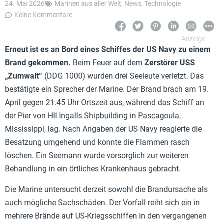
24. Mai 2026
Marinen aus aller Welt
,
News
,
Technologie
Keine Kommentare
Erneut ist es an Bord eines Schiffes der US Navy zu einem
Brand gekommen.
Beim Feuer auf dem
Zerstörer USS
„Zumwalt“
(DDG 1000) wurden drei Seeleute verletzt. Das
bestätigte ein Sprecher der Marine. Der Brand brach am 19.
April gegen 21.45 Uhr Ortszeit aus, während das Schiff an
der Pier von HII Ingalls Shipbuilding in Pascagoula,
Mississippi, lag. Nach Angaben der US Navy reagierte die
Besatzung umgehend und konnte die Flammen rasch
löschen. Ein Seemann wurde vorsorglich zur weiteren
Behandlung in ein örtliches Krankenhaus gebracht.
Die Marine untersucht derzeit sowohl die Brandursache als
auch mögliche Sachschäden. Der Vorfall reiht sich ein in
mehrere Brände auf US-Kriegsschiffen in den vergangenen