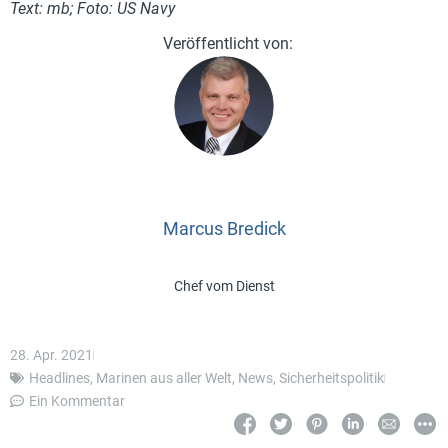
Text: mb; Foto: US Navy
Marcus Bredick
Chef vom Dienst
28. Apr. 2021
Headlines
,
Marinen aus aller Welt
,
News
,
Sicherheitspolitik
Ein Kommentar