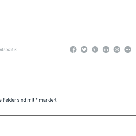
itspolitik
e Felder sind mit
*
markiert