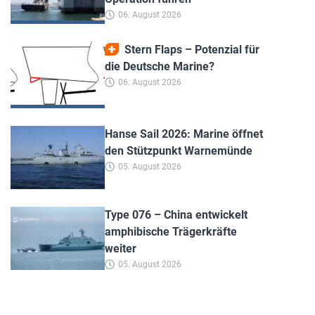
06. August 2026
Stern Flaps – Potenzial für
die Deutsche Marine?
06. August 2026
Hanse Sail 2026: Marine öffnet
den Stützpunkt Warnemünde
05. August 2026
Type 076 – China entwickelt
amphibische Trägerkräfte
weiter
05. August 2026