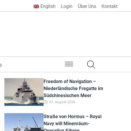
English
Login
Über Uns
Kontakt
aus aller Welt
Freedom of Navigation –
Niederländische Fregatte im
Südchinesischen Meer
07. August 2026
Straße von Hormus – Royal
Navy will Minenräum-
Operation führen