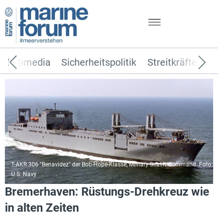
Multimedia
Sicherheitspolitik
Streitkräfte
T
T-AKR 306 "Benavidez" der Bob-Hope-Klasse, Military Sealift Command. Foto:
U.S. Navy
Bremerhaven: Rüstungs-Drehkreuz wie
in alten Zeiten