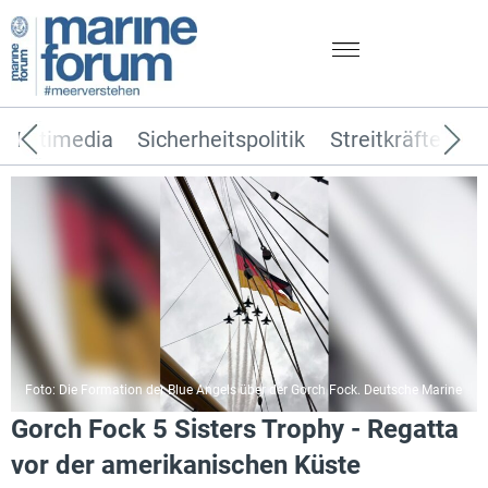
Multimedia
Sicherheitspolitik
Streitkräfte
T
Foto: Die Formation der Blue Angels über der Gorch Fock. Deutsche Marine
Gorch Fock 5 Sisters Trophy - Regatta
vor der amerikanischen Küste