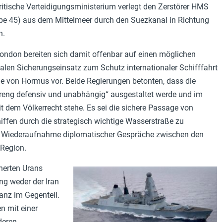
itische Verteidigungsministerium verlegt den Zerstörer HMS
pe 45) aus dem Mittelmeer durch den Suezkanal in Richtung
n.
ondon bereiten sich damit offenbar auf einen möglichen
alen Sicherungseinsatz zum Schutz internationaler Schifffahrt
ße von Hormus vor. Beide Regierungen betonten, dass die
treng defensiv und unabhängig“ ausgestaltet werde und im
t dem Völkerrecht stehe. Es sei die sichere Passage von
ffen durch die strategisch wichtige Wasserstraße zu
ie Wiederaufnahme diplomatischer Gespräche zwischen den
 Region.
herten Urans
ang weder der Iran
anz im Gegenteil.
n mit einer
deren