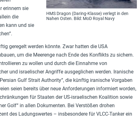
 erinnern sie
HMS Dragon (Daring-Klasse) verlegt in den
llein die
Nahen Osten. Bild: MoD Royal Navy
gen kann und sie
chen“.
nftig geregelt werden könnte. Zwar hatten die USA
ubauen, um die Meerenge nach Ende des Konflikts zu sichern.
ntrollieren zu wollen und durch die Einnahme von
er und israelischer Angriffe ausgeglichen werden. Iranische
rsian Gulf Strait Authority“, die künftig iranische Vorgaben
ereien seien bereits über neue Anforderungen informiert worden,
chränkungen für Staaten der US-israelischen Koalition sowie
her Golf“ in allen Dokumenten. Bei Verstößen drohen
ent des Ladungswertes – insbesondere für VLCC-Tanker ein