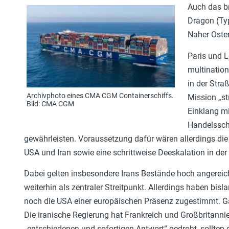
Auch das br
Dragon (Ty
Naher Oste
Paris und L
multination
in der Stra
Archivphoto eines CMA CGM Containerschiffs.
Mission „s
Bild: CMA CGM
Einklang mi
Handelsschi
gewährleisten. Voraussetzung dafür wären allerdings d
USA und Iran sowie eine schrittweise Deeskalation in der
Dabei gelten insbesondere Irans Bestände hoch angereic
weiterhin als zentraler Streitpunkt. Allerdings haben bisl
noch die USA einer europäischen Präsenz zugestimmt. G
Die iranische Regierung hat Frankreich und Großbritannie
„entschiedenen und sofortigen Antwort“ gedroht, sollten 