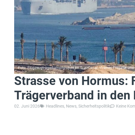
Foto: Flugzeugträgerkampfgruppe im SuezCanal - Fremm-Fregatte und Ta
Strasse von Hormus: 
Trägerverband in den
02. Juni 2026
Headlines
,
News
,
Sicherheitspolitik
Keine Ko