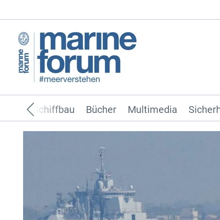
ffahrt
Schiffbau
Bücher
Multimedia
Sicherh