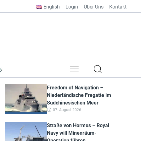
English
Login
Über Uns
Kontakt
aus aller Welt
Freedom of Navigation –
Niederländische Fregatte im
Südchinesischen Meer
07. August 2026
Straße von Hormus – Royal
Navy will Minenräum-
Operation führen