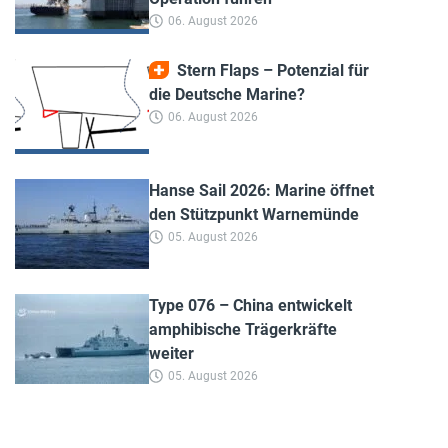
06. August 2026
Stern Flaps – Potenzial für
die Deutsche Marine?
06. August 2026
Hanse Sail 2026: Marine öffnet
den Stützpunkt Warnemünde
05. August 2026
Type 076 – China entwickelt
amphibische Trägerkräfte
weiter
05. August 2026