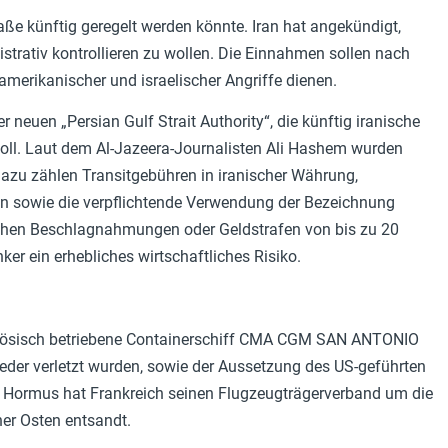
aße künftig geregelt werden könnte. Iran hat angekündigt,
trativ kontrollieren zu wollen. Die Einnahmen sollen nach
amerikanischer und israelischer Angriffe dienen.
neuen „Persian Gulf Strait Authority“, die künftig iranische
 soll. Laut dem Al-Jazeera-Journalisten Ali Hashem wurden
Dazu zählen Transitgebühren in iranischer Währung,
ion sowie die verpflichtende Verwendung der Bezeichnung
rohen Beschlagnahmungen oder Geldstrafen von bis zu 20
r ein erhebliches wirtschaftliches Risiko.
nzösisch betriebene Containerschiff CMA CGM SAN ANTONIO
eder verletzt wurden, sowie der Aussetzung des US-geführten
n Hormus hat Frankreich seinen Flugzeugträgerverband um die
er Osten entsandt.