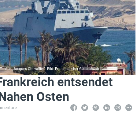
nker „Jacques Chevallier“. Bild. Französischer-Generalstab
Frankreich entsendet
 Nahen Osten
mmentare