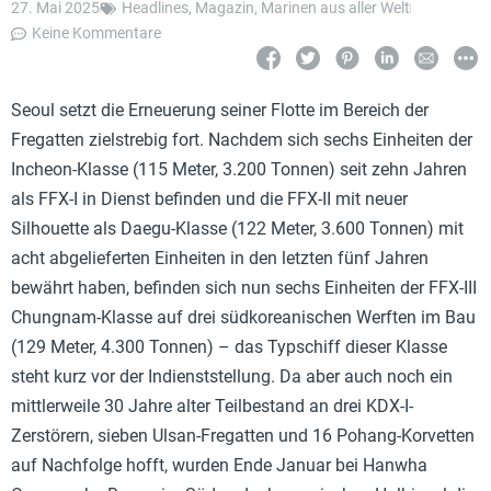
27. Mai 2025
Headlines
,
Magazin
,
Marinen aus aller Welt
Keine Kommentare
Seoul setzt die Erneuerung seiner Flotte im Bereich der
Fregatten zielstrebig fort. Nachdem sich sechs Einheiten der
Incheon-Klasse (115 Meter, 3.200 Tonnen) seit zehn Jahren
als FFX-I in Dienst befinden und die FFX-II mit neuer
Silhouette als Daegu-Klasse (122 Meter, 3.600 Tonnen) mit
acht abgelieferten Einheiten in den letzten fünf Jahren
bewährt haben, befinden sich nun sechs Einheiten der FFX-III
Chungnam-Klasse auf drei südkoreanischen Werften im Bau
(129 Meter, 4.300 Tonnen) – das Typschiff dieser Klasse
steht kurz vor der Indienststellung. Da aber auch noch ein
mittlerweile 30 Jahre alter Teilbestand an drei KDX-I-
Zerstörern, sieben Ulsan-Fregatten und 16 Pohang-Korvetten
auf Nachfolge hofft, wurden Ende Januar bei Hanwha