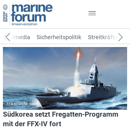
Multimedia
Sicherheitspolitik
Streitkräfte
T
FFX-IV, Grafik: DAPA
Südkorea setzt Fregatten-Programm
mit der FFX-IV fort