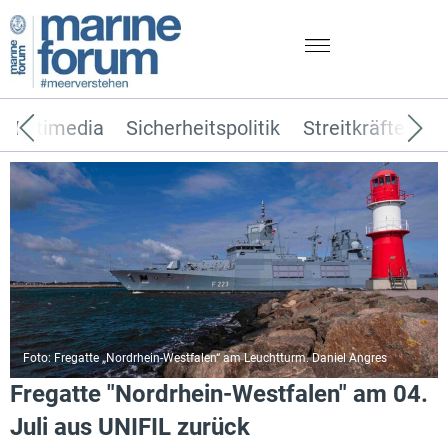
Multimedia
Sicherheitspolitik
Streitkräfte
T
Foto: Fregatte „Nordrhein-Westfalen“ am Leuchtturm. Daniel Angres
Fregatte "Nordrhein-Westfalen" am 04.
Juli aus UNIFIL zurück