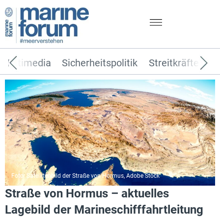
Multimedia
Sicherheitspolitik
Streitkräfte
T
Foto: Satellitenbild der Straße von Hormus, Adobe Stock
Straße von Hormus – aktuelles
Lagebild der Marineschifffahrtleitung